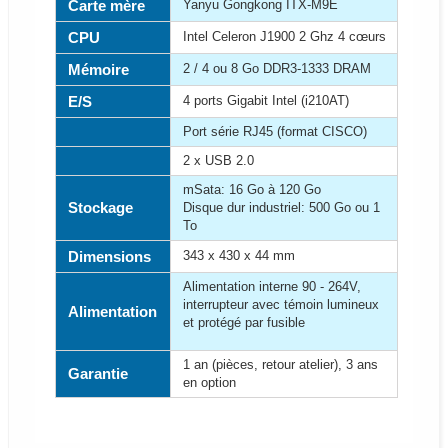
Carte mère
Yanyu Gongkong ITX-M9E
CPU
Intel Celeron J1900 2 Ghz 4 cœurs
Mémoire
2 / 4 ou 8 Go DDR3-1333 DRAM
E/S
4 ports Gigabit Intel (i210AT)
Port série RJ45 (format CISCO)
2 x USB 2.0
mSata: 16 Go à 120 Go
Stockage
Disque dur industriel: 500 Go ou 1
To
Dimensions
343 x 430 x 44 mm
Alimentation interne 90 - 264V,
interrupteur avec témoin lumineux
Alimentation
et protégé par fusible
1 an (pièces, retour atelier), 3 ans
Garantie
en option