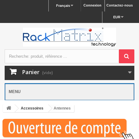
Connexion
Contactez-nous
Français
EUR
Panier
(vide)
MENU
Accessoires
Antennes