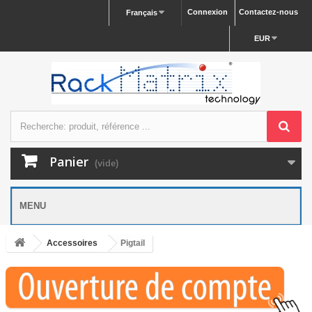
Connexion
Contactez-nous
Français
EUR
Panier
(vide)
MENU
Accessoires
Pigtail