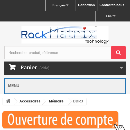
Connexion
Contactez-nous
Français
EUR
Panier
(vide)
MENU
Accessoires
Mémoire
DDR3