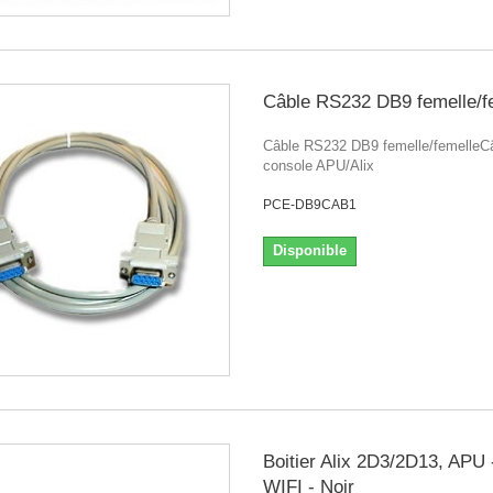
Câble RS232 DB9 femelle/f
Câble RS232 DB9 femelle/femelleC
console APU/Alix
PCE-DB9CAB1
Disponible
Boitier Alix 2D3/2D13, APU 
WIFI - Noir