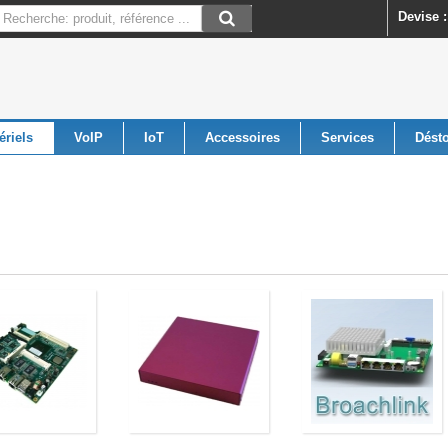
Devise :
ériels
VoIP
IoT
Accessoires
Services
Dést