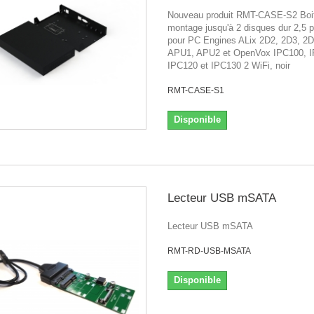
Nouveau produit RMT-CASE-S2 Boit
montage jusqu'à 2 disques dur 2,5 
pour PC Engines ALix 2D2, 2D3, 2D
APU1, APU2 et OpenVox IPC100, I
IPC120 et IPC130 2 WiFi, noir
RMT-CASE-S1
Disponible
Lecteur USB mSATA
Lecteur USB mSATA
RMT-RD-USB-MSATA
Disponible