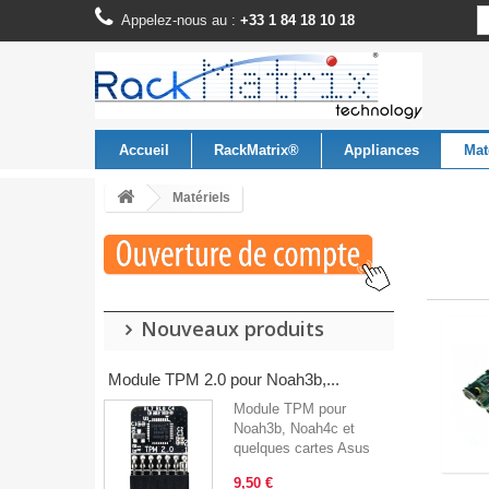
Appelez-nous au :
+33 1 84 18 10 18
Accueil
RackMatrix®
Appliances
Mat
Matériels
Nouveaux produits
Module TPM 2.0 pour Noah3b,...
Module TPM pour
Noah3b, Noah4c et
quelques cartes Asus
9,50 €