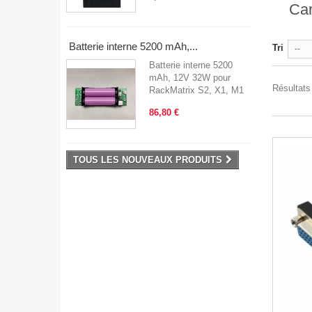
Car
Batterie interne 5200 mAh,...
Tri
--
Batterie interne 5200
mAh, 12V 32W pour
Résultats 
RackMatrix S2, X1, M1
86,80 €
TOUS LES NOUVEAUX PRODUITS