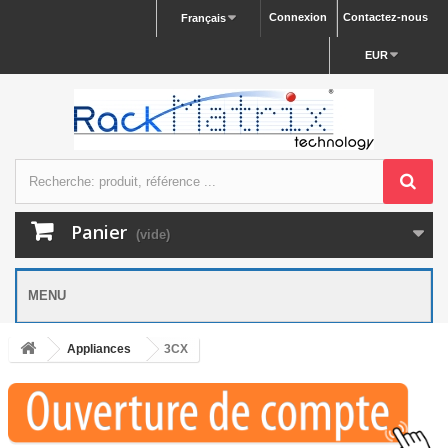
Connexion
Contactez-nous
Français
EUR
Panier
(vide)
MENU
Appliances
3CX