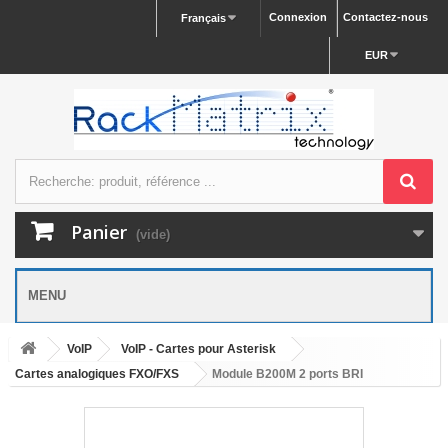
Connexion
Contactez-nous
Français
EUR
Panier
(vide)
MENU
VoIP
VoIP - Cartes pour Asterisk
Cartes analogiques FXO/FXS
Module B200M 2 ports BRI