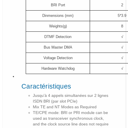
BRI Port
2
Dinmensions (mm)
5*3.9
Weights(g)
8
DTMF Detection
√
Bus Master DMA
√
Voltage Detection
√
Hardware Watchdog
√
Caractéristiques
Jusqu'à 4 appels simultanées sur 2 lignes
ISDN BRI (par slot PCIe)
Mix TE and NT Modes as Required
TE/CPE mode: BRI or PRI module can be
used as transceiver synchronous clock,
and the clock source line does not require