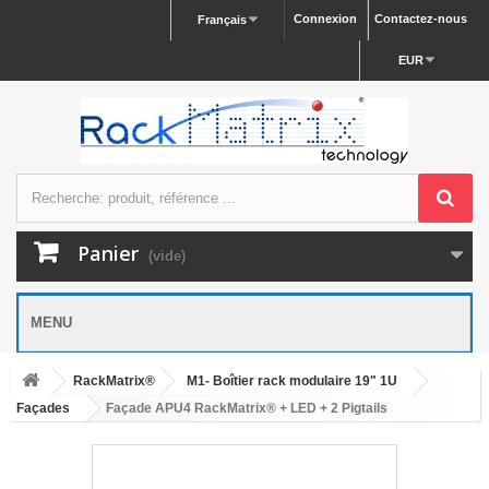
Connexion
Contactez-nous
Français
EUR
Panier
(vide)
MENU
RackMatrix®
M1- Boîtier rack modulaire 19" 1U
Façades
Façade APU4 RackMatrix® + LED + 2 Pigtails