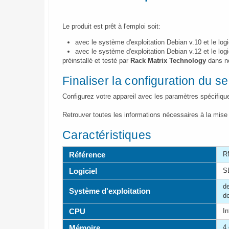
Le produit est prêt à l'emploi soit:
avec le système d'exploitation Debian v.10 et le log
avec le système d'exploitation Debian v.12 et le log
préinstallé et testé par
Rack Matrix Technology
dans no
Finaliser la configuration du s
Configurez votre appareil avec les paramètres spécifiqu
Retrouver toutes les informations nécessaires à la mis
Caractéristiques
Référence
R
Logiciel
S
d
Système d'exploitation
d
CPU
In
Mémoire
4