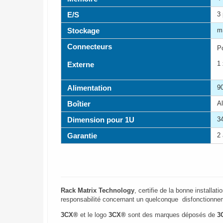
E/S
3 
Stockage
m
Connecteurs
P
1
Externe
Alimentation
90
Boîtier
Al
Dimension pour 1U
3
Garantie
2
Rack Matrix Technology
, certifie de la bonne installat
responsabilité concernant un quelconque disfonctionnem
3CX®
et le logo
3CX®
sont des marques déposés de
3