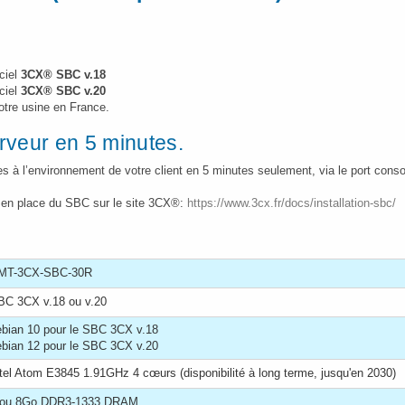
iciel
3CX® SBC v.18
iciel
3CX® SBC v.20
tre usine en France.
erveur en 5 minutes.
es à l’environnement de votre client en 5 minutes seulement, via le port cons
e en place du SBC sur le site 3CX®:
https://www.3cx.fr/docs/installation-sbc/
MT-3CX-SBC-30R
BC 3CX v.18 ou v.20
ebian 10 pour le SBC 3CX v.18
ebian 12 pour le SBC 3CX v.20
tel Atom E3845 1.91GHz 4 cœurs (disponibilité à long terme, jusqu'en 2030)
 ou 8Go DDR3-1333 DRAM