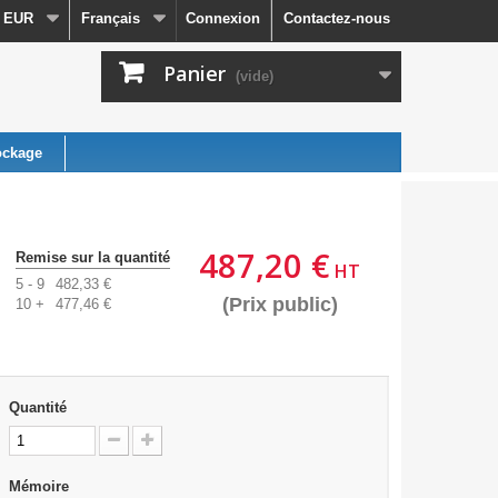
EUR
Français
Connexion
Contactez-nous
Panier
(vide)
ockage
487,20 €
Remise sur la quantité
HT
5 - 9
482,33 €
(Prix public)
10 +
477,46 €
Quantité
Mémoire