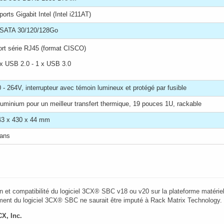
ports Gigabit Intel (Intel i211AT)
SATA 30/120/128Go
ort série RJ45 (format CISCO)
 x USB 2.0 - 1 x USB 3.0
 - 264V, interrupteur avec témoin lumineux et protégé par fusible
uminium pour un meilleur transfert thermique, 19 pouces 1U, rackable
43 x 430 x 44 mm
 ans
ion et compatibilité du logiciel 3CX® SBC v18 ou v20 sur la plateforme matériell
ent du logiciel 3CX® SBC ne saurait être imputé à Rack Matrix Technology. 
CX, Inc.