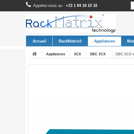
Appelez-nous au :
+33 1 84 18 10 18
Accueil
RackMatrix®
Appliances
Mat
Appliances
3CX
SBC 3CX
SBC 3CX v1