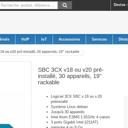
Devise :
ériels
VoIP
IoT
Accessoires
Services
Dést
8 ou v20 pré-installé, 30 appareils, 19" rackable
SBC 3CX v18 ou v20 pré-
installé, 30 appareils, 19"
rackable
Logiciel 3CX SBC v.18 ou v.20
préinstallé
Système Linux debian
Jusqu'à 30 appareils
Intel Atom E3845 1.91GHz 4 cœurs
3 ports Gigabit Intel (i211AT)
mémoire 4 ou 8 Go