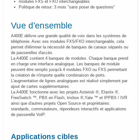
modules FXS et FXO interchangeables
Politique de retour: 3 mois "sans poser de questions"
Vue d'ensemble
A400E délivre une grande qualité de voix dans les systèmes de
téléphonie. Avec ses modules FXS/FXO interchangeable, cela
permet d'éliminer la nécessité de banques de canaux séparés ou
de passerelles d'accès.
La A400E contient 4 banques de modules. Chaque banque prend
en charge une interface analogique. Les banques de module
peuvent être remplis jusqu'à 4 modules FXO ou FXS permettant
la création de n'importe quelle combinaison de ports.
L'augmentation de lignes analogiques est réalisé simplement par
ajout de cartes supplémentaires.
La A400E fonctionne avec les projets Asterisk ®, Elastix ®,
FreeSwitch ™, PBX en Flash, trixbox ®,Yate ™ et IPPBX / IVR
ainsi que d'autres projets Open Source et propriétaires:
standards, commutateurs, répondeurs interactifs et applications
de passerelle VoIP.
Applications cibles