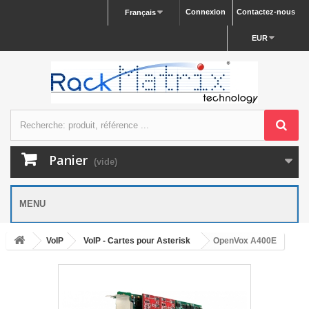
Connexion
Contactez-nous
Français
EUR
Panier
(vide)
MENU
VoIP
VoIP - Cartes pour Asterisk
OpenVox A400E