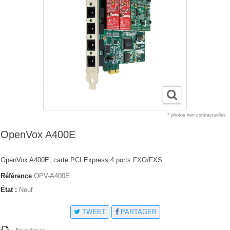
* photos non contractuelles
OpenVox A400E
OpenVox A400E, carte PCI Express 4 ports FXO/FXS
Référence
OPV-A400E
État :
Neuf
TWEET
PARTAGER