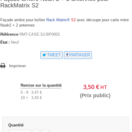
RackMatrix S2
Façade arrière pour boîtier
Rack Matrix®
S2
avec découpe pour carte mère
Noah2 + 2 antennes
Référence
RMT-CASE-S2-BP0002
État :
Neuf
TWEET
PARTAGER
Imprimer
3,50 €
Remise sur la quantité
HT
5 - 9
3,47 €
(Prix public)
10 +
3,43 €
Quantité