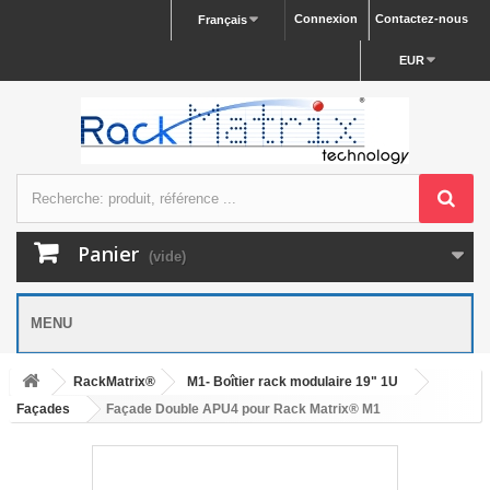
Connexion
Contactez-nous
Français
EUR
Panier
(vide)
MENU
RackMatrix®
M1- Boîtier rack modulaire 19" 1U
Façades
Façade Double APU4 pour Rack Matrix® M1