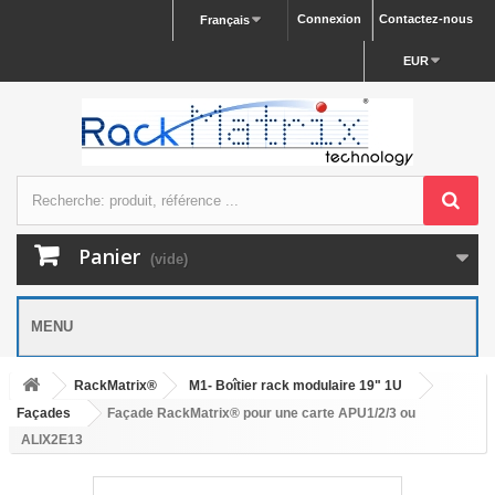
Connexion
Contactez-nous
Français
EUR
Panier
(vide)
MENU
RackMatrix®
M1- Boîtier rack modulaire 19" 1U
Façades
Façade RackMatrix® pour une carte APU1/2/3 ou
ALIX2E13