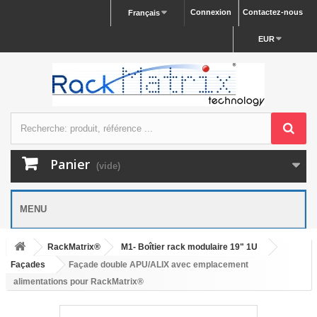
Connexion
Contactez-nous
Français
EUR
Panier
(vide)
MENU
RackMatrix®
M1- Boîtier rack modulaire 19" 1U
Façades
Façade double APU/ALIX avec emplacement
alimentations pour RackMatrix®