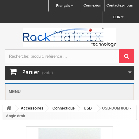
Connexion
Contactez-nous
Français
EUR
Panier
(vide)
MENU
Accessoires
Connectique
USB
USB-DOM 8GB -
Angle droit