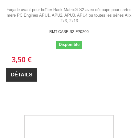
Façade avant pour boîtier Rack Matrix® S2 avec découpe pour cartes
mère PC Engines APU1, APU2, APU3, APU4 ou toutes les séries Alix
2x3, 2x13
RMT-CASE-S2-FP0200
Disponible
3,50 €
DÉTAILS