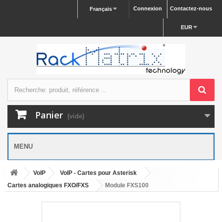
Connexion
Contactez-nous
Français
EUR
Panier
(vide)
MENU
VoIP
VoIP - Cartes pour Asterisk
Cartes analogiques FXO/FXS
Module FXS100