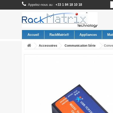
Appelez-nous au :
+33 1 84 18 10 18
Accueil
RackMatrix®
Appliances
Mat
Accessoires
Communication Série
Conve