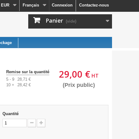
EUR
Français
Connexion
Contactez-nous
Panier
(vide)
ockage
29,00 €
Remise sur la quantité
HT
5 - 9
28,71 €
(Prix public)
10 +
28,42 €
Quantité