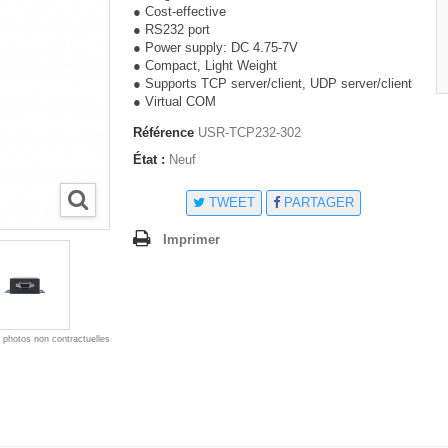
● Cost-effective
● RS232 port
● Power supply: DC 4.75-7V
● Compact, Light Weight
● Supports TCP server/client, UDP server/client
● Virtual COM
Référence
USR-TCP232-302
État :
Neuf
TWEET
PARTAGER
Imprimer
* photos non contractuelles