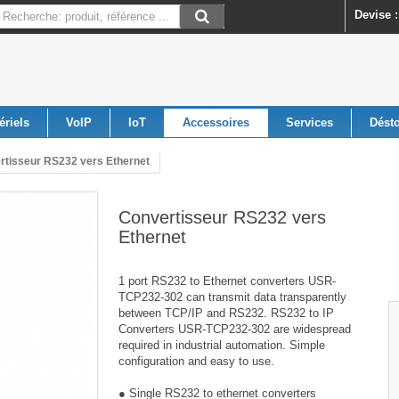
Devise :
ériels
VoIP
IoT
Accessoires
Services
Dést
rtisseur RS232 vers Ethernet
Convertisseur RS232 vers
Ethernet
1 port RS232 to Ethernet converters USR-
TCP232-302 can transmit data transparently
between TCP/IP and RS232. RS232 to IP
Converters USR-TCP232-302 are widespread
required in industrial automation. Simple
configuration and easy to use.
● Single RS232 to ethernet converters